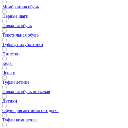
Мембранная обувь
Первые шаги
Пляжная обувь
Текстильная обувь
Туфли, полуботинки
Пинетки
Кеды
Чешки
Туфли летние
Пляжная обувь литьевая
Дутики
Обувь для активного отдыха
Туфли комнатные