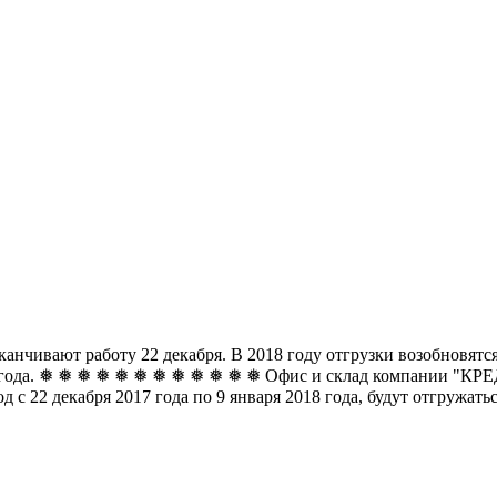
чивают работу 22 декабря. В 2018 году отгрузки возобновятся 
8 года. ❅ ❅ ❅ ❅ ❅ ❅
❅ ❅ ❅ ❅ ❅ ❅ Офис и склад компании "КРЕДО
д с 22 декабря 2017 года по 9 января 2018 года, будут отгружат